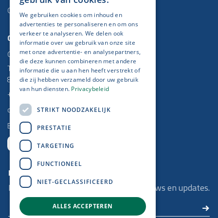
Odoo
We gebruiken cookies om inhoud en
advertenties te personaliseren en om ons
verkeer te analyseren. We delen ook
Contact
informatie over uw gebruik van onze site
Get IT done
met onze advertentie- en analysepartners,
die deze kunnen combineren met andere
Torhoutse Baan 5/2,
informatie die u aan hen heeft verstrekt of
8470 Gistel
die zij hebben verzameld door uw gebruik
van hun diensten.
Privacybeleid
+32 (0)59 25 52 37
contact@getitdone.be
STRIKT NOODZAKELIJK
BE 0778 670 864
PRESTATIE
TARGETING
FUNCTIONEEL
Nieuwsbrief
NIET-GECLASSIFICEERD
Blijf op de hoogte van onze laatste nieuws en updates.
ALLES ACCEPTEREN