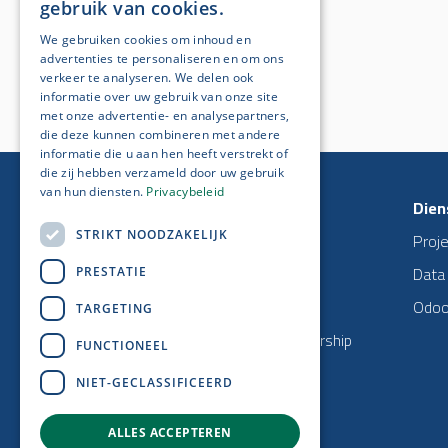
gebruik van cookies.
We gebruiken cookies om inhoud en
advertenties te personaliseren en om ons
verkeer te analyseren. We delen ook
informatie over uw gebruik van onze site
met onze advertentie- en analysepartners,
die deze kunnen combineren met andere
informatie die u aan hen heeft verstrekt of
die zij hebben verzameld door uw gebruik
van hun diensten.
Privacybeleid
Navigatie
Dien
STRIKT NOODZAKELIJK
Startpagina
Proj
Over ons
Data
PRESTATIE
IT-services
Odo
TARGETING
Odoo Partnership
FUNCTIONEEL
Jobs
NIET-GECLASSIFICEERD
Support
ALLES ACCEPTEREN
Contact