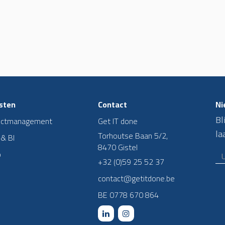
sten
Contact
Ni
Bl
ectmanagement
Get IT done
la
Torhoutse Baan 5/2,
 & BI
8470 Gistel
o
+32 (0)59 25 52 37
contact@getitdone.be
BE 0778 670 864