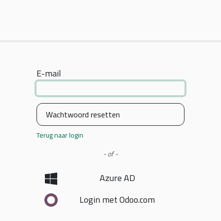
Home
Over ons
IT-services
Odoo Partnership
Jobs
E-mail
Wachtwoord resetten
Terug naar login
- of -
Azure AD
Login met Odoo.com